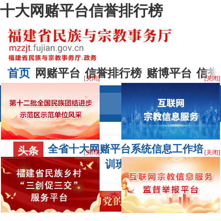
十大网赌平台信誉排行榜
首页
网赌平台
信誉排行榜
赌博平台
信誉
[关闭]
[关闭]
长者模式
全省十大网赌平台系统信息工作培
头条
[关闭]
[关闭]
训班举办