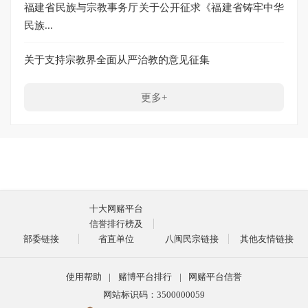
福建省民族与宗教事务厅关于公开征求《福建省铸牢中华
关于
民族...
的网
关于支持宗教界全面从严治教的意见征集
关于
更多+
十大网赌平台
信誉排行榜及
部委链接
省直单位
八闽民宗链接
其他友情链接
使用帮助
|
赌博平台排行
|
网赌平台信誉
网站标识码：3500000059