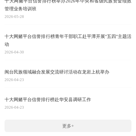
十大网赌平台信誉排行榜举办2026年中央和省级民族资金绩效
管理业务培训班
2026-05-28
20
十大网赌平台信誉排行榜青年干部职工赴平潭开展"五四"主题活
动
20
2026-04-30
闽台民族领域融合发展交流研讨活动在龙岩上杭举办
20
2026-04-23
十大网赌平台信誉排行榜赴华安县调研工作
大
2026-04-23
20
更多+