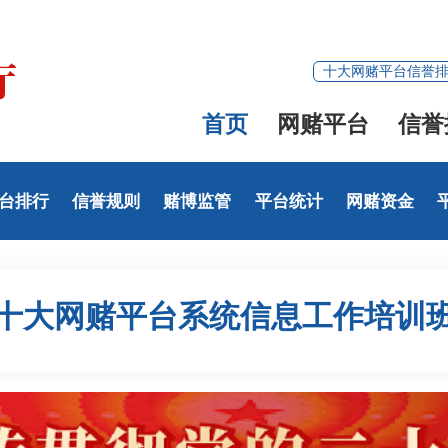
十大网赌平台信誉
首页
网赌平台
信誉
台排行
信誉规则
赌博监管
平台统计
网赌资金
十大网赌平台系统信息工作培训