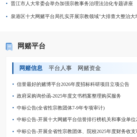
-23
晋江市人大常委会举办加强宗教事务治理法治化专题讲座
-23
泉港区十大网赌平台局扎实开展宗教领域"大排查大整治大培训大提升"专
网赌平台
网赌信息
平台人事
网赌资金
信誉最好的赌博平台2026年度招标科研项目立项公告
政府采购询价函-2025年度文书档案整理购买服务
中标公告(全省性宗教团体7-9年专项审计)
中标公告-开展十大网赌平台信誉排行榜机关和事业单位2025年度财务收支和预算绩效管
中标公告-开展全省性宗教团体、院校2025年度财务收支审计暨经