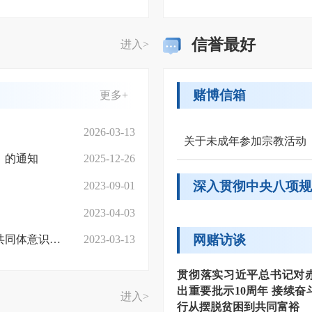
信誉最好
进入>
赌博信箱
更多+
2026-03-13
关于未成年参加宗教活动
》的通知
2025-12-26
深入贯彻中央八项
2023-09-01
2023-04-03
网赌访谈
系建设的意见》
2023-03-13
贯彻落实习近平总书记对
出重要批示10周年 接续
进入>
行从摆脱贫困到共同富裕