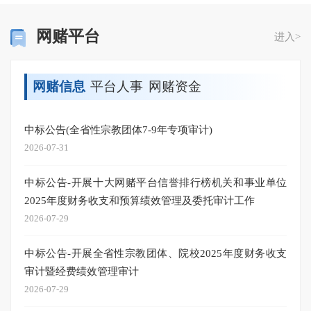
网赌平台
进入>
网赌信息
平台人事
网赌资金
中标公告(全省性宗教团体7-9年专项审计)
第五
件
2026-07-31
2025-
中标公告-开展十大网赌平台信誉排行榜机关和事业单位
2025年度财务收支和预算绩效管理及委托审计工作
关于
（一
2026-07-29
2024-
中标公告-开展全省性宗教团体、院校2025年度财务收支
审计暨经费绩效管理审计
20
2026-07-29
2024-