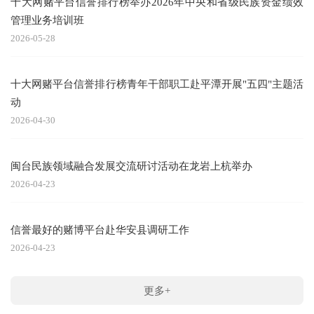
十大网赌平台信誉排行榜举办2026年中央和省级民族资金绩效
管理业务培训班
2026-05-28
20
会
十大网赌平台信誉排行榜青年干部职工赴平潭开展"五四"主题活
动
20
2026-04-30
闽台民族领域融合发展交流研讨活动在龙岩上杭举办
20
2026-04-23
信誉最好的赌博平台赴华安县调研工作
大
2026-04-23
20
更多+