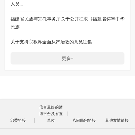
人员...
网上
福建省民族与宗教事务厅关于公开征求《福建省铸牢中华
关于
民族...
的网
关于支持宗教界全面从严治教的意见征集
关于
更多+
信誉最好的赌
博平台及省直
部委链接
单位
八闽民宗链接
其他友情链接