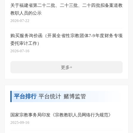
关于福建省第二十二批、二十三批、二十四批拟备案道教
关于
教职人员的公示
2023-
2026-07-22
信誉
购买服务询价函（开展全省性宗教团体7-9年度财务专项
用人
委托审计工作）
2023-
2026-07-16
更多+
平台排行
平台统计
赌博监管
国家宗教事务局印发《宗教教职人员网络行为规范》
关于
2025-09-16
2026-