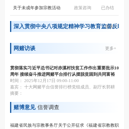
关于未成年参加宗教活动
政策咨询
已办结
深入贯彻中央八项规定精神学习教育监督反映信
更多+
网赌访谈
更多+
贯彻落实习近平总书记对赤溪村扶贫工作作出重要批示10
周年 接续奋斗推进网赌平台排行从摆脱贫困到共同富裕
时间：
2025年12月17日 09:00-11:00
嘉宾：
十大网赌平台信誉排行榜党组成员、副厅长郭耕
摘要：
赌博意见
信誉调查
福建省民族与宗教事务厅关于公开征求《福建省宗教教职
关于